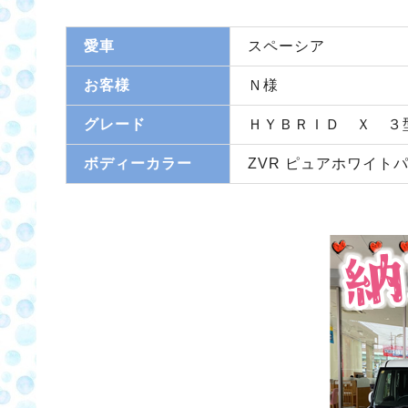
愛車
スペーシア
お客様
Ｎ様
グレード
ＨＹＢＲＩＤ Ｘ ３
ボディーカラー
ZVR ピュアホワイト