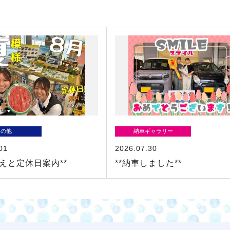
その他
納車ギャラリー
01
2026.07.30
替えと定休日案内**
**納車しました**