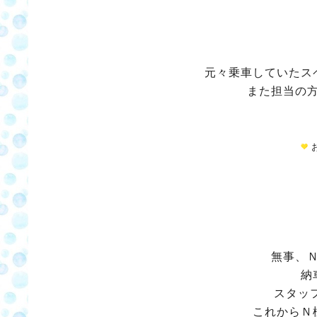
元々乗車していたス
また担当の
無事、
納
スタッ
これからＮ