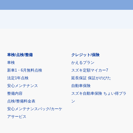
車検/点検/整備
クレジット/保険
車検
かえるプラン
新車1・6月無料点検
スズキ定額マイカー7
法定1年点検
延長保証 保証がのびた
安心メンテナンス
自動車保険
整備内容
スズキ自動車保険 ちょい得プラ
点検/整備料金表
ン
安心メンテナンスパック/カーケ
アサービス