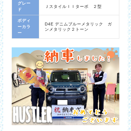
グレー
ＪスタイルＩＩターボ ２型
ド
ボディ
D4E デニムブルーメタリック ガ
ーカラ
ンメタリック２トーン
ー