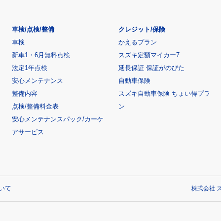
車検/点検/整備
クレジット/保険
車検
かえるプラン
新車1・6月無料点検
スズキ定額マイカー7
法定1年点検
延長保証 保証がのびた
安心メンテナンス
自動車保険
整備内容
スズキ自動車保険 ちょい得プラ
点検/整備料金表
ン
安心メンテナンスパック/カーケ
アサービス
いて
株式会社 ス