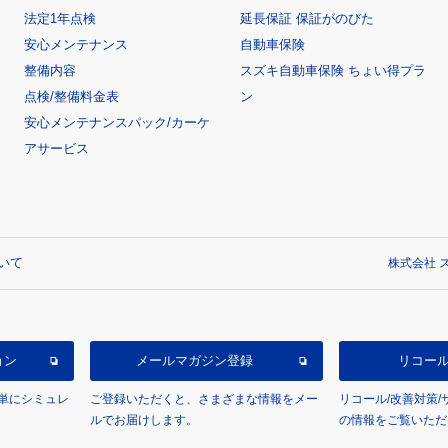
法定1年点検
延長保証 保証がのびた
安心メンテナンス
自動車保険
整備内容
スズキ自動車保険 ちょい得プラ
点検/整備料金表
ン
安心メンテナンスパック/カーケ
アサービス
いて
株式会社 ス
ョン
メールマガジン登録
リコー
単にシミュレ
ご登録いただくと、さまざまな情報をメー
リコール/改善対策
ルでお届けします。
の情報をご覧いただ