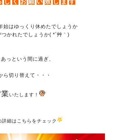
ろ
し
く
お
願
い
致
し
ま
す
年始はゆっくり休めたでしょうか
つかれたでしょうか( *´艸｀)
もあっという間に過ぎ、
から切り替えて・・・
営業
いたします！
の詳細はこちらをチェック