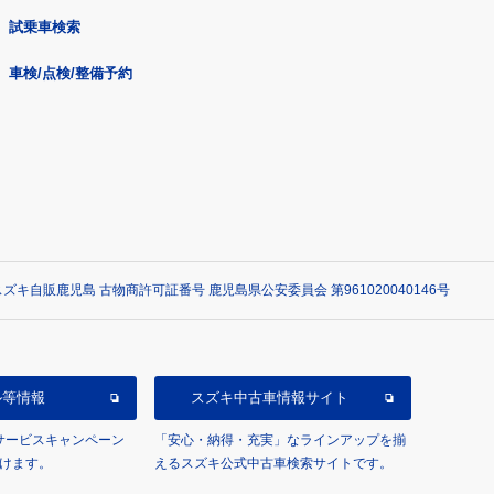
試乗車検索
車検/点検/整備予約
ズキ自販鹿児島 古物商許可証番号 鹿児島県公安委員会 第961020040146号
ル等情報
スズキ中古車情報サイト
/サービスキャンペーン
「安心・納得・充実」なラインアップを揃
けます。
えるスズキ公式中古車検索サイトです。