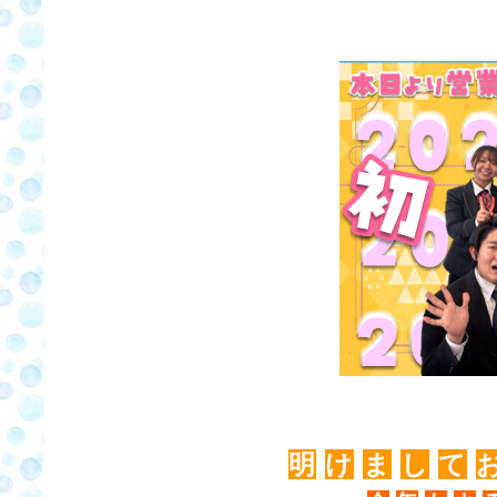
明
け
ま
し
て