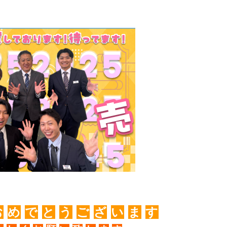
お
め
で
と
う
ご
ざ
い
ま
す