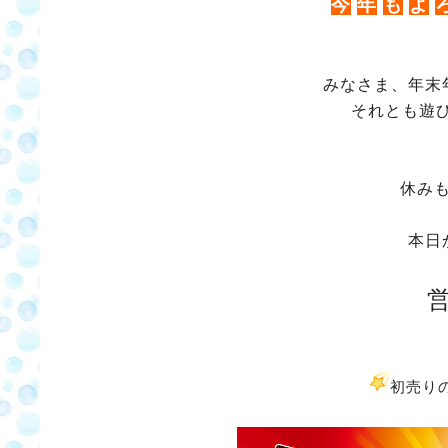
今
年
も
よ
みなさま、年末
それとも遊び
休み
本日
初売り