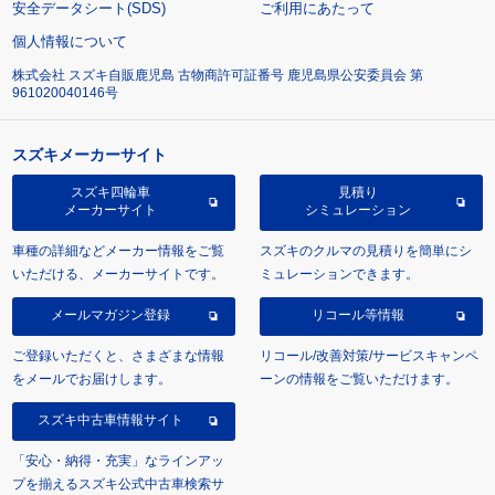
安全データシート(SDS)
ご利用にあたって
個人情報について
株式会社 スズキ自販鹿児島 古物商許可証番号 鹿児島県公安委員会 第
961020040146号
スズキメーカーサイト
スズキ四輪車
見積り
メーカーサイト
シミュレーション
車種の詳細などメーカー情報をご覧
スズキのクルマの見積りを簡単にシ
いただける、メーカーサイトです。
ミュレーションできます。
メールマガジン登録
リコール等情報
ご登録いただくと、さまざまな情報
リコール/改善対策/サービスキャンペ
をメールでお届けします。
ーンの情報をご覧いただけます。
スズキ中古車情報サイト
「安心・納得・充実」なラインアッ
プを揃えるスズキ公式中古車検索サ