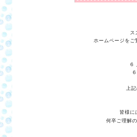
ス
ホームページをご
６
６
上記
皆様に
何卒ご理解の