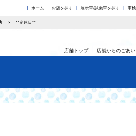
ホーム
お店を探す
展示車/試乗車を探す
車検
他
**定休日**
店舗トップ
店舗からのごあい