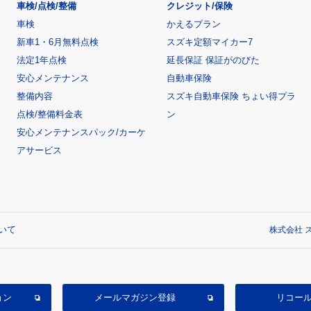
車検/点検/整備
クレジット/保険
車検
かえるプラン
新車1・6月無料点検
スズキ定額マイカー7
法定1年点検
延長保証 保証がのびた
安心メンテナンス
自動車保険
整備内容
スズキ自動車保険 ちょい得プラ
点検/整備料金表
ン
安心メンテナンスパック/カーケ
アサービス
いて
株式会社 ス
ョン
メールマガジン登録
リコー