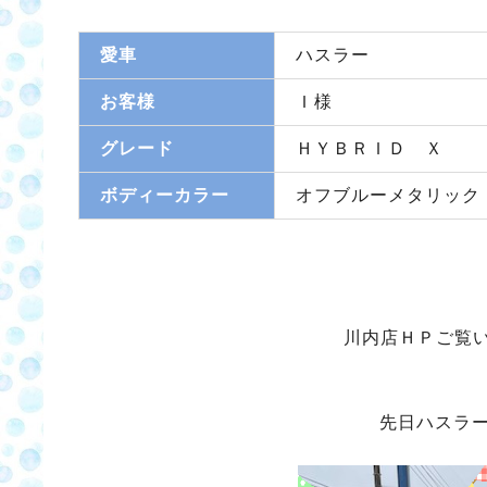
愛車
ハスラー
お客様
Ｉ様
グレード
ＨＹＢＲＩＤ Ｘ
ボディーカラー
オフブルーメタリック
川内店ＨＰご覧
先日ハスラ