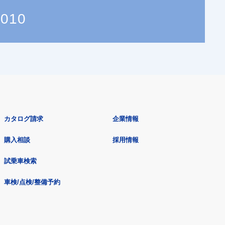
7010
カタログ請求
企業情報
購入相談
採用情報
試乗車検索
車検/点検/整備予約