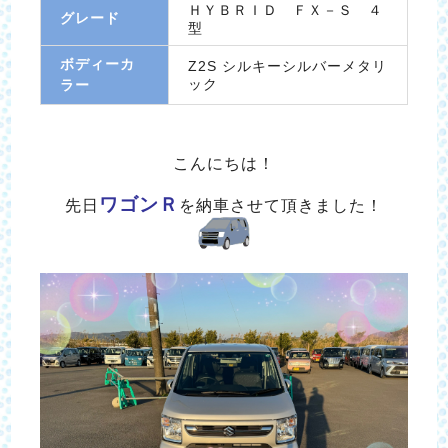
ＨＹＢＲＩＤ ＦＸ－Ｓ ４
グレード
型
ボディーカ
Z2S シルキーシルバーメタリ
ック
ラー
こんにちは！
ワゴンＲ
先日
を納車させて頂きました！