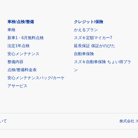
車検/点検/整備
クレジット/保険
車検
かえるプラン
新車1・6月無料点検
スズキ定額マイカー7
法定1年点検
延長保証 保証がのびた
安心メンテナンス
自動車保険
整備内容
スズキ自動車保険 ちょい得プラ
点検/整備料金表
ン
安心メンテナンスパック/カーケ
アサービス
いて
株式会社 ス