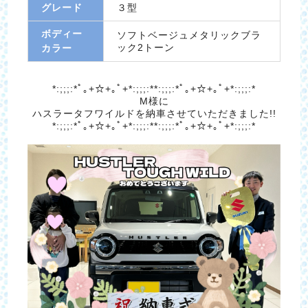
グレード
３型
ボディー
ソフトベージュメタリックブラ
ック2トーン
カラー
*:;;;:*ﾟ｡+☆+｡ﾟ+*:;;;:**:;;;:*ﾟ｡+☆+｡ﾟ+*:;;;:*
M様に
ハスラータフワイルドを納車させていただきました!!
*:;;;:*ﾟ｡+☆+｡ﾟ+*:;;;:**:;;;:*ﾟ｡+☆+｡ﾟ+*:;;;:*