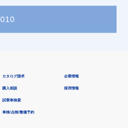
7010
カタログ請求
企業情報
購入相談
採用情報
試乗車検索
車検/点検/整備予約