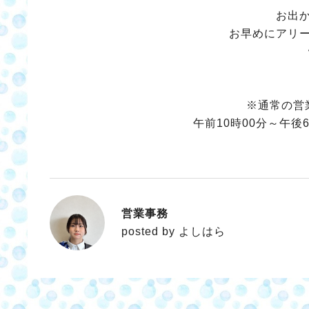
お出
お早めにアリ
※通常の営
午前10時00分～午
営業事務
よしはら
posted by よしはら