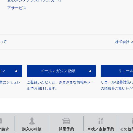
安心メンテナンスパック/カーケ
アサービス
いて
株式会社 ス
ョン
メールマガジン登録
リコー
単にシミュレ
ご登録いただくと、さまざまな情報をメー
リコール/改善対策
ルでお届けします。
の情報をご覧いただ
グ
請求
購入の相談
試乗予約
車検／点検
予約
その他