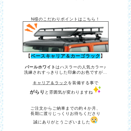
N様のこだわりポイントはこちら！
【
ベースキャリア＆カーゴラック
】
パールホワイト
はハスラーの人気カラー♪
洗練されすっきりした印象のお色ですが…
キャリア＆ラック
を装備する事で
がらり
と雰囲気が変わりますね
ご注文からご納車までの約４か月、
長期に渡りじっくりお待ちくださり
誠にありがとうございました