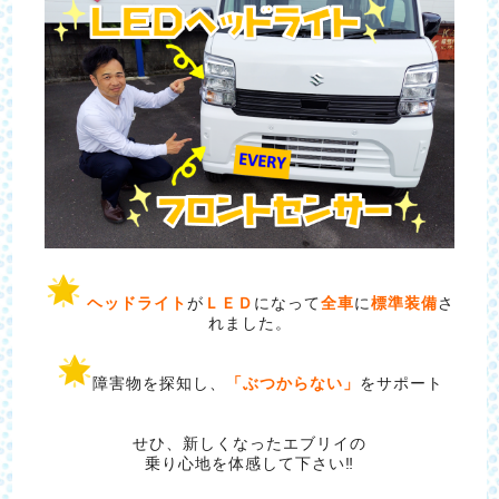
ヘッドライト
が
ＬＥＤ
になって
全車
に
標準装備
さ
れました。
障害物を探知し、
「ぶつからない」
をサポート
せひ、新しくなったエブリイの
乗り心地を体感して下さい‼