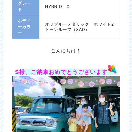
グレー
HYBRID X
ド
ボディ
オフブルーメタリック ホワイト2
ーカラ
トーンルーフ（XAD）
ー
こんにちは！
S様、ご納車
おめでとうございます