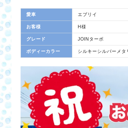
愛車
エブリイ
お客様
H様
グレード
JOINターボ
ボディーカラー
シルキーシルバーメタリ