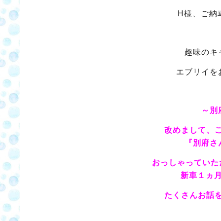
H様、ご納
趣味のキ
エブリイを
～別
改めまして、
『別府さ
おっしゃっていた
新車１ヵ
たくさんお話