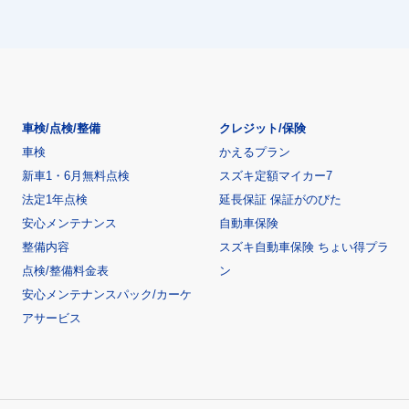
車検/点検/整備
クレジット/保険
車検
かえるプラン
新車1・6月無料点検
スズキ定額マイカー7
法定1年点検
延長保証 保証がのびた
安心メンテナンス
自動車保険
整備内容
スズキ自動車保険 ちょい得プラ
点検/整備料金表
ン
安心メンテナンスパック/カーケ
アサービス