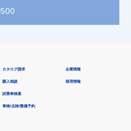
4500
カタログ請求
企業情報
購入相談
採用情報
試乗車検索
車検/点検/整備予約