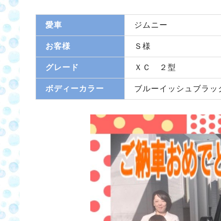
愛車
ジムニー
お客様
Ｓ様
グレード
ＸＣ ２型
ボディーカラー
ブルーイッシュブラッ