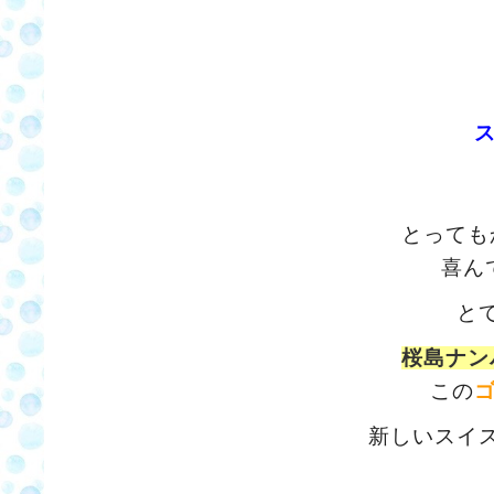
とっても
喜ん
と
桜島ナン
この
新しいスイ