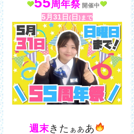
55
周年
祭
開催中
5月31日
日
(
)まで
週末
きた
あ
ぁあ