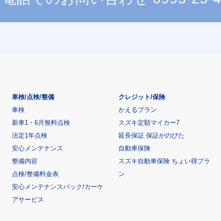
車検/点検/整備
クレジット/保険
車検
かえるプラン
新車1・6月無料点検
スズキ定額マイカー7
法定1年点検
延長保証 保証がのびた
安心メンテナンス
自動車保険
整備内容
スズキ自動車保険 ちょい得プラ
点検/整備料金表
ン
安心メンテナンスパック/カーケ
アサービス