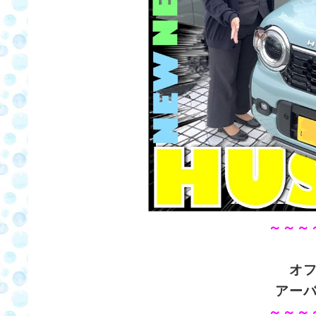
～～～
オ
アー
～～～