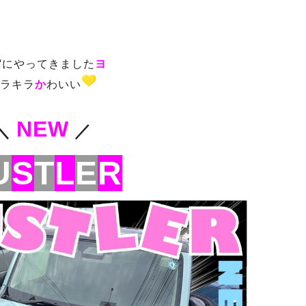
宿にやってきました
ヨ
ラキラ
か
わいい
NEW
＼
／
U
S
T
L
E
R