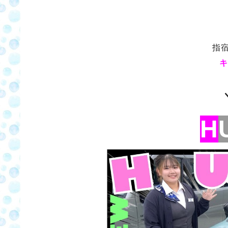
指
キ
H