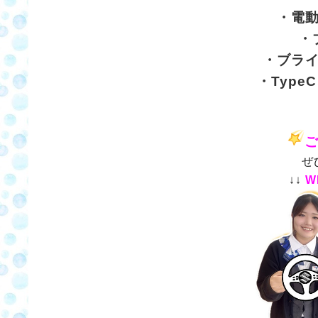
・電
・
・ブラ
・Type
ぜ
↓↓
W