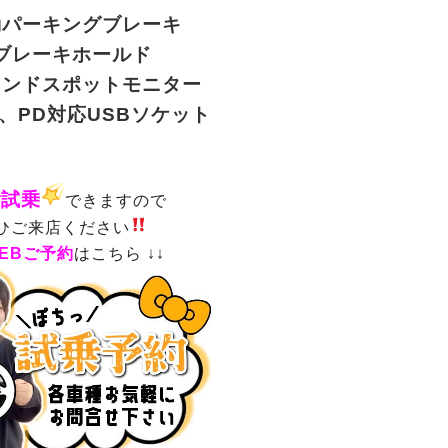
動パーキングブレーキ
ブレーキホールド
インドスポットモニター
C、PD対応USBソケット
ご試乗
できますので
ひご来店ください
EBご予約
はこちら ↓↓