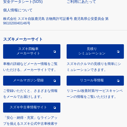
安全データシート(SDS)
ご利用にあたって
個人情報について
株式会社 スズキ自販鹿児島 古物商許可証番号 鹿児島県公安委員会 第
961020040146号
スズキメーカーサイト
スズキ四輪車
見積り
メーカーサイト
シミュレーション
車種の詳細などメーカー情報をご覧
スズキのクルマの見積りを簡単にシ
いただける、メーカーサイトです。
ミュレーションできます。
メールマガジン登録
リコール等情報
ご登録いただくと、さまざまな情報
リコール/改善対策/サービスキャンペ
をメールでお届けします。
ーンの情報をご覧いただけます。
スズキ中古車情報サイト
「安心・納得・充実」なラインアッ
プを揃えるスズキ公式中古車検索サ