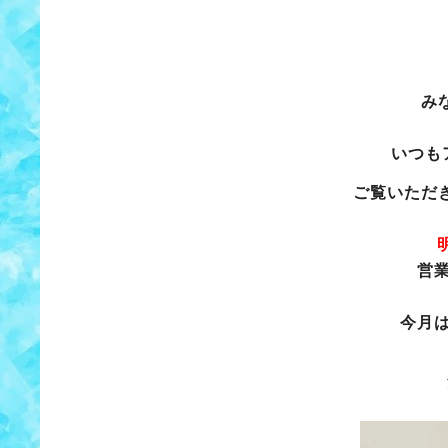
み
いつも
ご覧いただ
営
今月