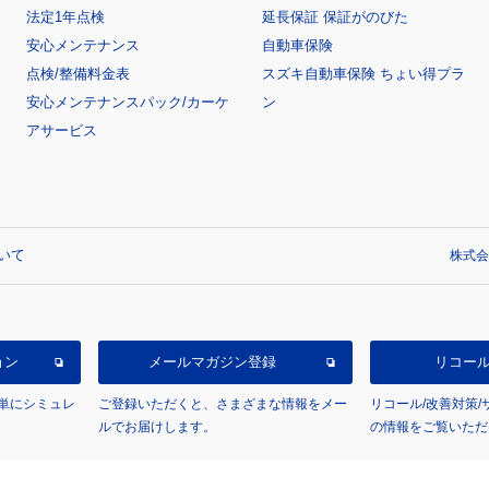
法定1年点検
延長保証 保証がのびた
安心メンテナンス
自動車保険
点検/整備料金表
スズキ自動車保険 ちょい得プラ
安心メンテナンスパック/カーケ
ン
アサービス
いて
株式会
ョン
メールマガジン登録
リコー
単にシミュレ
ご登録いただくと、さまざまな情報をメー
リコール/改善対策
ルでお届けします。
の情報をご覧いただ