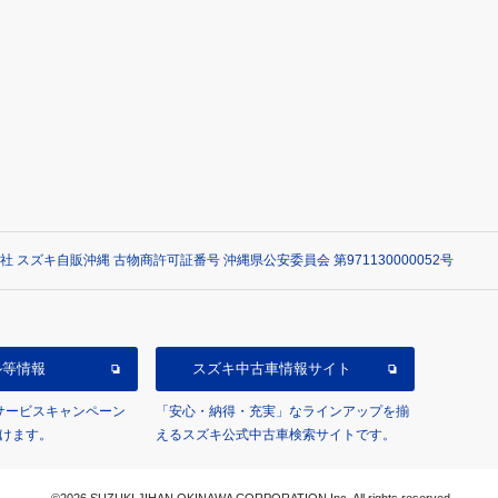
社 スズキ自販沖縄 古物商許可証番号 沖縄県公安委員会 第971130000052号
ル等情報
スズキ中古車情報サイト
/サービスキャンペーン
「安心・納得・充実」なラインアップを揃
けます。
えるスズキ公式中古車検索サイトです。