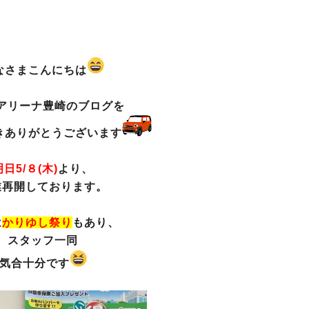
なさまこんにちは
アリーナ豊崎のブログを
きありがとうございます
明日5/８(木)
より、
業再開しております。
は
かりゆし祭り
もあり、
スタッフ一同
気合十分です