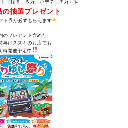
ント（軽５．５万、小型７．７万）や
品の抽選プレゼント
フト券が必ずもらえます
約のプレゼント含めた
特典はスズキのお店でも
同時開催予定中