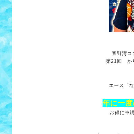
宜野湾コ
第21回 か
エース「
年に一度
お得に車