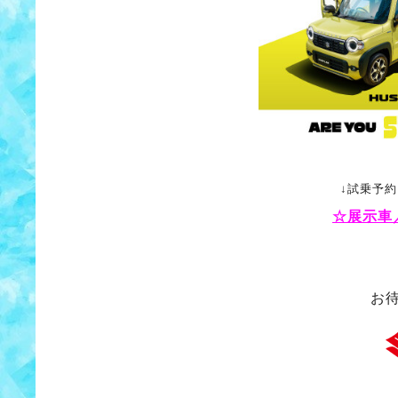
↓試乗予
☆展示車
お待