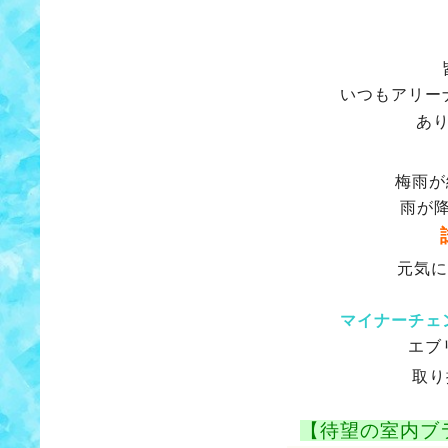
いつもアリー
あ
梅雨が
雨が
元気に
マイナーチェ
エブ
取り
【待望の室内ブ