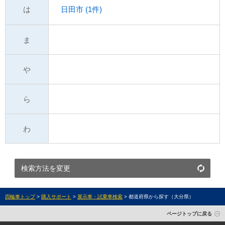
は
日田市 (1件)
ま
や
ら
わ
検索方法を変更
四輪車トップ
>
購入サポート
>
展示車・試乗車検索
> 都道府県から探す（大分県）
ページトップに戻る