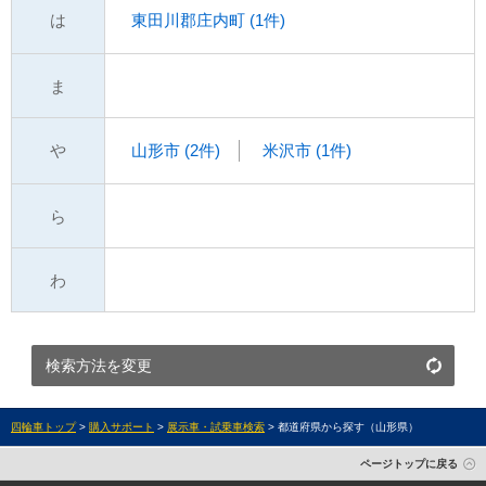
は
東田川郡庄内町 (1件)
ま
や
山形市 (2件)
米沢市 (1件)
ら
わ
検索方法を変更
四輪車トップ
>
購入サポート
>
展示車・試乗車検索
> 都道府県から探す（山形県）
ページトップに戻る