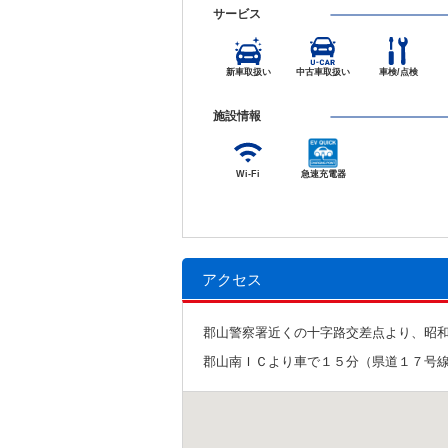
サービス
新車取扱い
中古車取扱い
車検/点検
施設情報
Wi-Fi
急速充電器
アクセス
郡山警察署近くの十字路交差点より、昭
郡山南ＩＣより車で１５分（県道１７号線