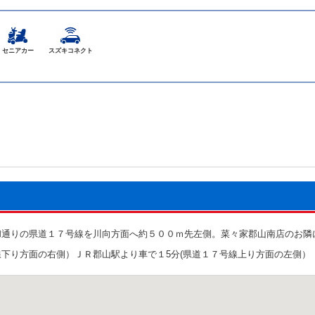
セニアカー
スズキコネクト
和通りの県道１７号線を川向方面へ約５００ｍ先左側。菜々家郡山南店のお隣
下り方面の右側）ＪＲ郡山駅より車で１5分(県道１７号線上り方面の左側）