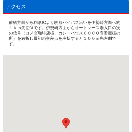
アクセス
前橋方面から駒形ICより駒形バイパス沿いを伊勢崎方面へ約
１ｋｍ先左側です。伊勢崎方面からオートレース場入口の次
の信号（コメダ珈琲店様、カレーハウスＣＯＣＯ壱番屋様の
所）を右折し最初の交差点を左折すると１００ｍ先左側で
す。