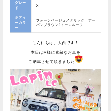
グレー
X
ド
ボディ
フォーンベージュメタリック アー
ーカラ
バンブラウン2トーンルーフ
ー
こんにちは、大西です！
本日はM様に素敵なお車を
ご納車させて頂きました