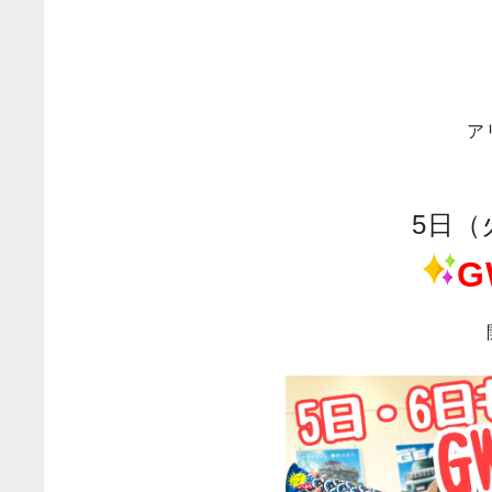
ア
5日（
G