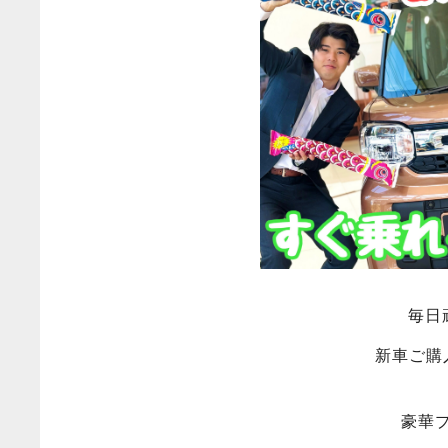
毎日
新車ご購
豪華