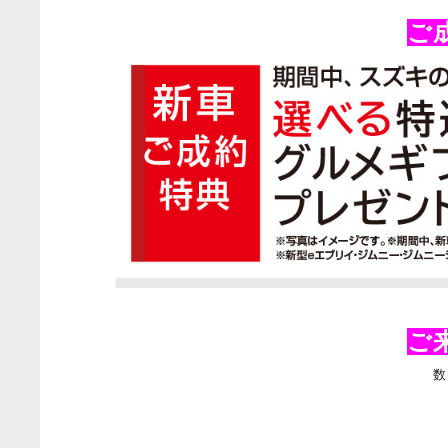
ご
ご
数