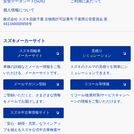
安全データシート(SDS)
ご利用にあたって
個人情報について
株式会社 スズキ自販千葉 古物商許可証番号 千葉県公安委員会 第
441340000956号
スズキメーカーサイト
スズキ四輪車
見積り
メーカーサイト
シミュレーション
車種の詳細などメーカー情報をご覧
スズキのクルマの見積りを簡単にシ
いただける、メーカーサイトです。
ミュレーションできます。
メールマガジン登録
リコール等情報
ご登録いただくと、さまざまな情報
リコール/改善対策/サービスキャンペ
をメールでお届けします。
ーンの情報をご覧いただけます。
スズキ中古車情報サイト
「安心・納得・充実」なラインアッ
プを揃えるスズキ公式中古車検索サ