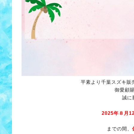
平素より千葉スズキ販
御愛顧
誠に
2025年８
までの間、