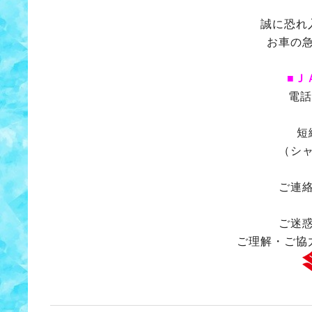
誠に恐れ
お車の
■Ｊ
電
短
（シ
ご連
ご迷
ご理解・ご協