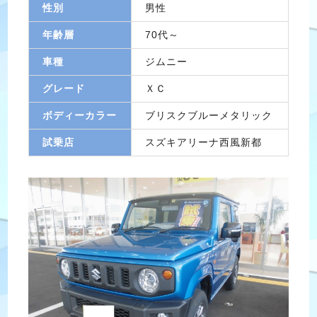
性別
男性
年齢層
70代～
車種
ジムニー
グレード
ＸＣ
ボディーカラー
ブリスクブルーメタリック
試乗店
スズキアリーナ西風新都