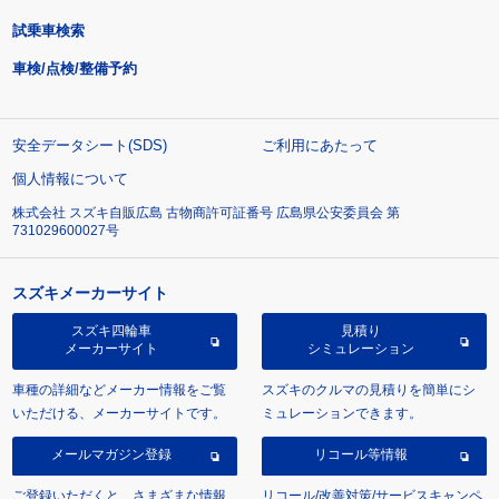
試乗車検索
車検/点検/整備予約
安全データシート(SDS)
ご利用にあたって
個人情報について
株式会社 スズキ自販広島 古物商許可証番号 広島県公安委員会 第
731029600027号
スズキメーカーサイト
スズキ四輪車
見積り
メーカーサイト
シミュレーション
車種の詳細などメーカー情報をご覧
スズキのクルマの見積りを簡単にシ
いただける、メーカーサイトです。
ミュレーションできます。
メールマガジン登録
リコール等情報
ご登録いただくと、さまざまな情報
リコール/改善対策/サービスキャンペ