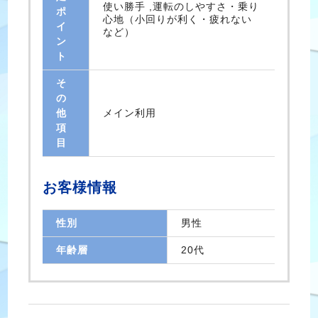
使い勝手 ,運転のしやすさ・乗り
ポ
心地（小回りが利く・疲れない
イ
など）
ン
ト
そ
の
他
メイン利用
項
目
お客様情報
性別
男性
年齢層
20代