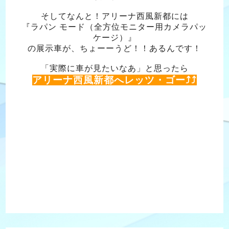
そしてなんと！アリーナ西風新都には
『ラパン モード（全方位モニター用カメラパッ
ケージ）』
の展示車が、ちょーーうど！！あるんです！
「実際に車が見たいなあ」と思ったら
アリーナ西風新都へレッツ・ゴー⤴︎⤴︎
#西風新都 トヨタ #西風新都 ホンダ #西風新都 ダイハツ #西風新都
マツダ #西風新都 日産 #西風新都 nissan #西風新都 ニッサン #西
風新都
#suzuki #suzukiarena #スズキ #スズキアリーナ #こころ #cocoro
#西風新都 #佐伯区 #安佐南区 #五日市 #大塚 #石内 #伴 #スズキア
リーナ西風新都 #タイヤ交換 #修理 #ディーラー #レッカー #故障 #
エンジン #ジムニー #ジムニーシエラ #XBEE #クロスビー #スペー
シア #イグニス #アルト #エブリイ #スイフト #ソリオ #エスクー
ド #S-CROSS #ＳＸ４ #ラパン #ワゴンＲ #ハスラー