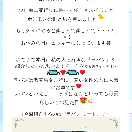
少し前に流行りに乗って任〇堂スイ〇チと
ポ〇モンの剣と盾を買いました
もう久々にやると楽しくて楽しくて・・・Σ(
°o°)
お休みの日はヒッキーになっています笑
さてさて本日は私の大っ好きな『ラパン』を
紹介したいと思いますᕙ( ˙-˙ )ᕗ
やる気スイッチオン
ラパンは老若男女、特に！若い女性の方に人気
のお車です
ラパンといえば！！まずはなんといっても可愛
らしいこの見た目
↓
今回紹介するのは『ラパン モード』です