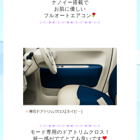
ナノイー搭載で
お肌に優しい
フルオートエアコン
▹◃┄▸◂┄▹◃┄▸◂┄▹◃┄▸◂┄▹◃
▹◃┄▸◂┄▹◃┄▸◂┄▹◃┄▸◂┄▹◃
モード専用のドアトリムクロス！
統一感がでてとても良いです