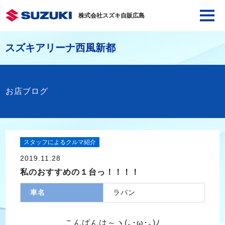
株式会社スズキ自販広島
スズキアリーナ西風新都
お店ブログ
スタッフによるクルマ紹介
2019.11.28
私のおすすめの１台っ！！！！
車名
ラパン
こんばんは～ヽ(｡･ω･｡)ﾉ