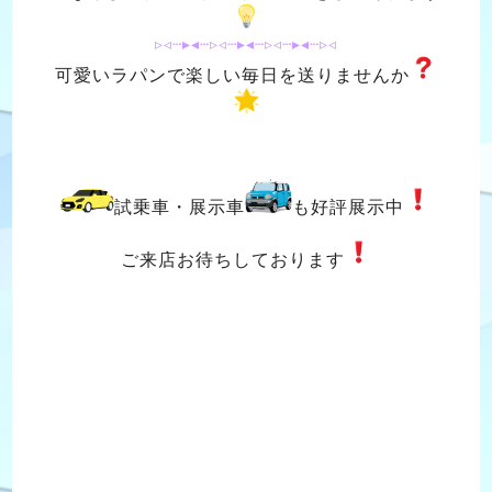
▹◃┄▸◂┄▹◃┄▸◂┄▹◃┄▸◂┄▹◃
可愛いラパンで楽しい毎日を送りませんか
試乗車・展示車
も好評展示中
ご来店お待ちしております
#西風新都 トヨタ #西風新都 ホンダ #西風新都 ダイハツ #西風新都
マツダ #西風新都 日産 #西風新都 nissan #西風新都 ニッサン #西
風新都
#suzuki #suzukiarena #スズキ #スズキアリーナ #こころ #cocoro
#西風新都 #佐伯区 #安佐南区 #五日市 #大塚 #石内 #伴 #スズキア
リーナ西風新都 #タイヤ交換 #修理 #ディーラー #レッカー #故障 #
エンジン #ジムニー #ジムニーシエラ #XBEE #クロスビー #スペー
シア #イグニス #アルト #エブリイ #スイフト #ソリオ #エスクー
ド #S-CROSS #ＳＸ４ #ラパン #ワゴンＲ #ハスラー