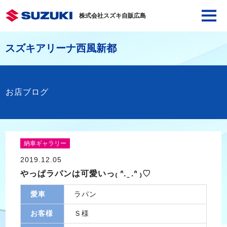
株式会社スズキ自販広島
スズキアリーナ西風新都
お店ブログ
納車ギャラリー
2019.12.05
やっぱラパンは可愛いっ₍ ᐢ. ̫ .ᐢ ₎♡
愛車
ラパン
お客様
Ｓ様