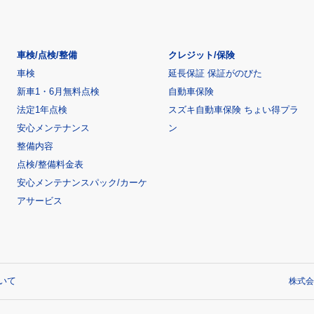
車検/点検/整備
クレジット/保険
車検
延長保証 保証がのびた
新車1・6月無料点検
自動車保険
法定1年点検
スズキ自動車保険 ちょい得プラ
安心メンテナンス
ン
整備内容
点検/整備料金表
安心メンテナンスパック/カーケ
アサービス
いて
株式会