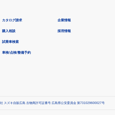
カタログ請求
企業情報
購入相談
採用情報
試乗車検索
車検/点検/整備予約
社 スズキ自販広島 古物商許可証番号 広島県公安委員会 第731029600027号