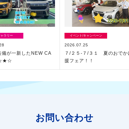
ギャラリー
イベント/キャンペーン
28
2026.07.25
装備が一新したNEW CA
７/２５-７/３１ 夏のおで
!!☆★☆
援フェア！！
お問い合わせ