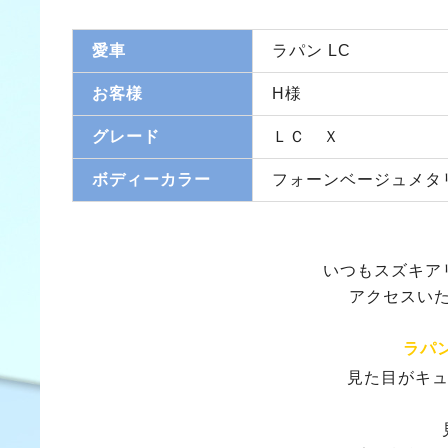
愛車
ラパン LC
お客様
H様
グレード
ＬＣ Ｘ
ボディーカラー
フォーンベージュメタ
いつもスズキア
アクセスい
ラパン
見た目がキ