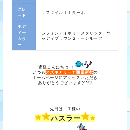
グレ
ＪスタイルＩＩターボ
ード
ボデ
ィー
シフォンアイボリーメタリック ウ
ッディブラウン２トーンルーフ
カラ
ー
皆様こんにちは ！
いつも
スズキアリーナ西風新都
の
ホームページにアクセスいただき
ありがとうございます(^^♡
先日は、Ｔ様の
ハスラー