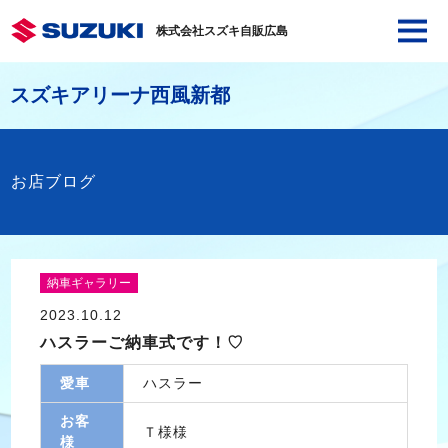
株式会社スズキ自販広島
スズキアリーナ西風新都
お店ブログ
納車ギャラリー
2023.10.12
ハスラーご納車式です！♡
愛車
ハスラー
お客
Ｔ様様
様