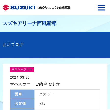
株式会社スズキ自販広島
スズキアリーナ西風新都
お店ブログ
納車ギャラリー
2024.03.26
☆ハスラー ご納車です☆
愛車
ハスラー
お客様
K様