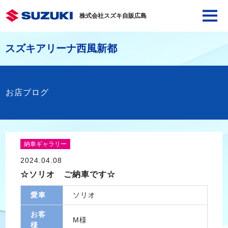
株式会社スズキ自販広島
スズキアリーナ西風新都
お店ブログ
納車ギャラリー
2024.04.08
☆ソリオ ご納車です☆
愛車
ソリオ
お客
M様
様