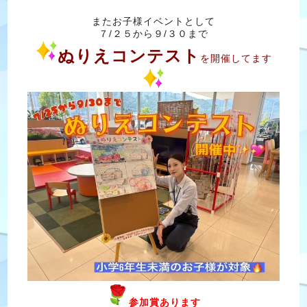
またお子様イベントとして
７/２５から９/３０まで
ぬりえコンテスト
を開催してます
参加賞あります