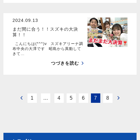
2024.09.13
まだ間に合う！！スズキの大決
算！！
こんにちは(*^^)v スズキアリーナ調
布中央の大澤です 昭島から異動して
きて…
つづきを読む
1
…
4
5
6
7
8