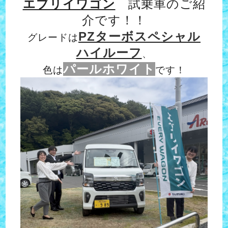
エブリイワゴン
試乗車のご紹
介です！！
PZターボスペシャル
グレードは
ハイルーフ
、
パールホワイト
色は
です！