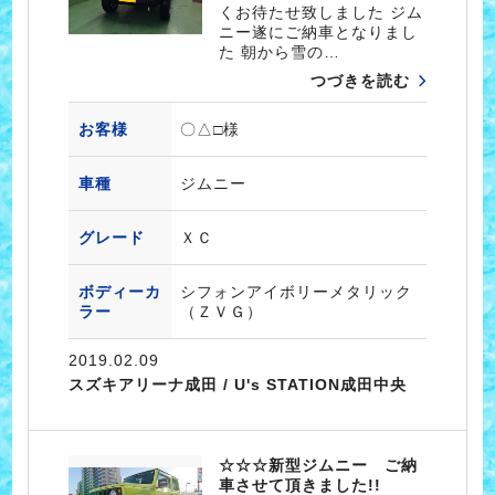
くお待たせ致しました ジム
ニー遂にご納車となりまし
た 朝から雪の…
つづきを読む
お客様
〇△□様
車種
ジムニー
グレード
ＸＣ
ボディーカ
シフォンアイボリーメタリック
ラー
（ＺＶＧ）
2019.02.09
スズキアリーナ成田 / U's STATION成田中央
☆☆☆新型ジムニー ご納
車させて頂きました!!