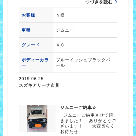
つづきを読む
お客様
Ｎ様
車種
ジムニー
グレード
ＸＣ
ボディーカラ
ブルーイッシュブラックパ
ー
ール
2019.06.25
スズキアリーナ市川
ジムニーご納車☆
ジムニーご納車させて頂
きました！！ ありがとうご
ざいます！！ 大変長らく
お待たせ…