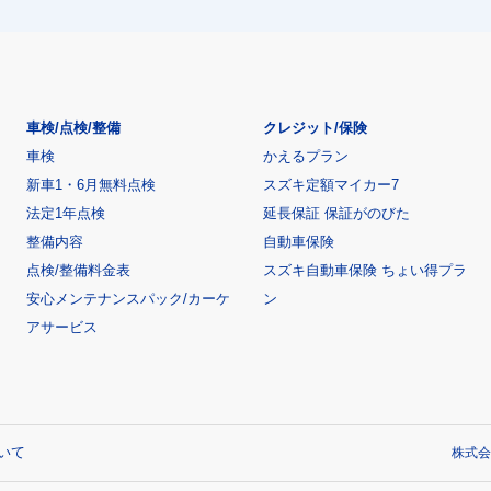
車検/点検/整備
クレジット/保険
車検
かえるプラン
新車1・6月無料点検
スズキ定額マイカー7
法定1年点検
延長保証 保証がのびた
整備内容
自動車保険
点検/整備料金表
スズキ自動車保険 ちょい得プラ
安心メンテナンスパック/カーケ
ン
アサービス
いて
株式会