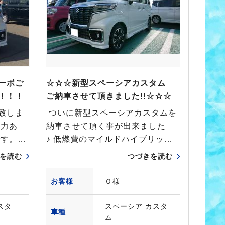
ーボご
☆☆☆新型スペーシアカスタム
！！！
ご納車させて頂きました!!☆☆☆
致しま
ついに新型スペーシアカスタムを
迫力あ
納車させて頂く事が出来ました
です。…
♪ 低燃費のマイルドハイブリッ…
を読む
つづきを読む
お客様
Ｏ様
スタ
スペーシア カスタ
車種
ム