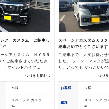
ーシア カスタム ご納車し
スペーシアカスタムＸＳタ
♪*
納車おめでとうございます
シアカスタム ＨＹＢＲ
ご納車まで、大変お待たせ
ＸＳご納車させていただき
した。 フロントマスクが
！！ マイルドハイブ…
り、とっても かっこいい
つづきを読む
つづき
Ｍ様
お客様
Ｋ様
スペーシア カスタ
スペーシア カ
車種
ム
ム