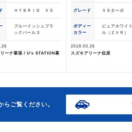
ド
ＨＹＢＲＩＤ ＸＳ
グレード
ＸＳターボ
ー
ブルーイッシュブラ
ボディー
ピュアホワイ
ックパール３
カラー
ル（ＺＶＲ）
.26
2018.03.26
ーナ幕張 / U’s STATION幕
スズキアリーナ佐原
からご覧ください。