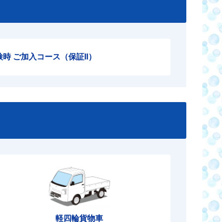
検時 ご加入コース（保証II）
軽四輪貨物車