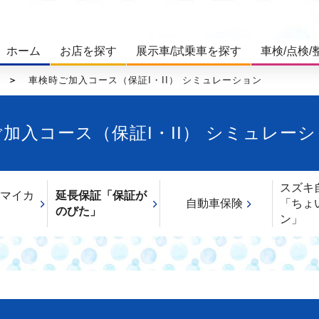
ホーム
お店を探す
展示車/試乗車を探す
車検/点検/
車検時ご加入コース（保証I・II） シミュレーション
加入コース（保証I・II） シミュレー
スズキ
マイカ
延長保証「保証が
自動車保険
「ちょ
のびた」
ン」