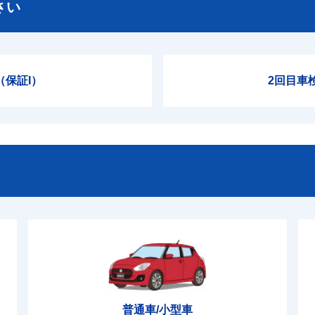
さい
（保証I）
2回目車
普通車/小型車