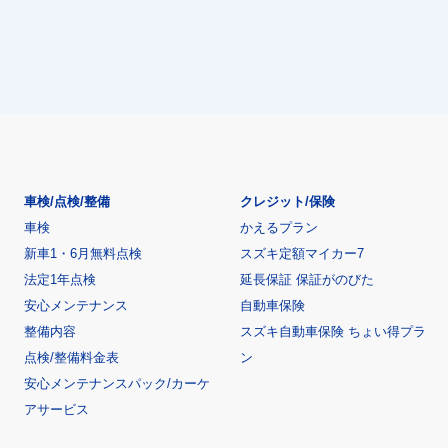
車検/点検/整備
クレジット/保険
車検
かえるプラン
新車1・6月無料点検
スズキ定額マイカー7
法定1年点検
延長保証 保証がのびた
安心メンテナンス
自動車保険
整備内容
スズキ自動車保険 ちょい得プラ
点検/整備料金表
ン
安心メンテナンスパック/カーケ
アサービス