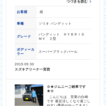
つづきを読む
お客様
.様
車種
ソリオ バンディット
バンディット ＨＹＢＲＩＤ
グレード
ＭＶ ２型
ボディーカ
スーパーブラックパール
ラー
2019.09.30
スズキアリーナ一宮西
☆★ジムニーご納車です
★☆
こんにちは 営業の白崎
です 最近涼しくなり過ごし
やすい季節がやってきまし