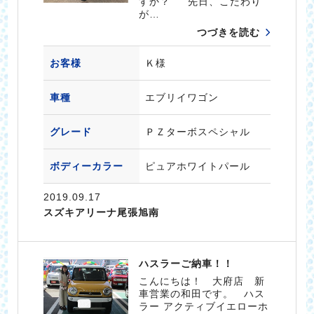
すか？ 先日、こだわり
が…
つづきを読む
お客様
Ｋ様
車種
エブリイワゴン
グレード
ＰＺターボスペシャル
ボディーカラー
ピュアホワイトパール
2019.09.17
スズキアリーナ尾張旭南
ハスラーご納車！！
こんにちは！ 大府店 新
車営業の和田です。 ハス
ラー アクティブイエローホ