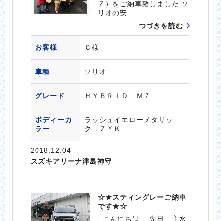
Ｚ）をご納車致しました ソ
リオの安…
つづきを読む
お客様
Ｃ様
車種
ソリオ
グレード
ＨＹＢＲＩＤ ＭＺ
ボディーカ
ラッシュイエローメタリッ
ラー
ク ＺＹＫ
2018.12.04
スズキアリーナ津島神守
☆★スティングレーご納車
です★☆
こんにちは 先日、主水