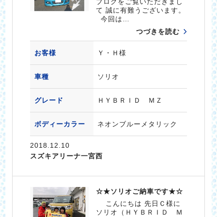
ブログをご覧いただきまし
て 誠に有難うございます。
今回は…
つづきを読む
お客様
Ｙ・Ｈ様
車種
ソリオ
グレード
ＨＹＢＲＩＤ ＭＺ
ボディーカラー
ネオンブルーメタリック
2018.12.10
スズキアリーナ一宮西
☆★ソリオご納車です★☆
こんにちは 先日Ｃ様に
ソリオ（ＨＹＢＲＩＤ Ｍ