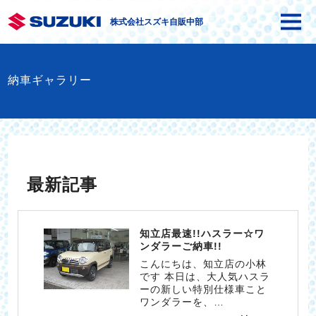
株式会社スズキ自販中部
納車ギャラリー
最新記事
知立店最速!!ハスラー☆ワ
ンダラーご納車!!
こんにちは、知立店の小林
です 本日は、大人気ハスラ
ーの新しい特別仕様車こと
ワンダラーを、…