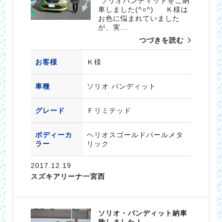
ソリオバンディットをご納
車しました(^○^) Ｋ様は
お色に悩まれていました
が、実…
つづきを読む
お客様
Ｋ様
車種
ソリオ バンディット
グレード
Ｆリミテッド
ボディーカ
ヘリオスゴールドパールメタ
ラー
リック
2017.12.19
スズキアリーナ一宮西
ソリオ・バンディット納車
致しました！