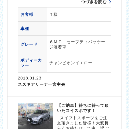
つづきを読む
お客様
Ｔ様
車種
６ＭＴ セーフティパッケー
グレード
ジ装着車
ボディーカ
チャンピオンイエロー
ラー
2018.01.23
スズキアリーナ一宮中央
【ご納車】待ちに待って頂
いたスイスポです！
スイフトスポーツをご注
文頂きました皆様！大変長
らくお待たせして申し訳ご