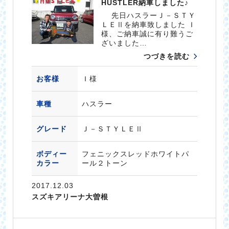
HUSTLER納車しました♪
先日ハスラーＪ－ＳＴＹ
ＬＥⅡを納車致しました Ｉ
様、ご納車誠に有り難うご
ざいました…
つづきを読む
お客様
Ｉ様
車種
ハスラー
グレード
Ｊ－ＳＴＹＬＥⅡ
ボディー
フェニックスレッドホワイトパ
カラー
ール２トーン
2017.12.03
スズキアリーナ大曽根