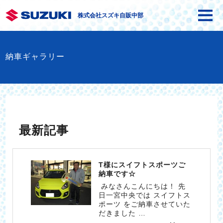
株式会社スズキ自販中部
納車ギャラリー
最新記事
T様にスイフトスポーツご
納車です☆
みなさんこんにちは！ 先
日一宮中央では スイフトス
ポーツ をご納車させていた
だきました …