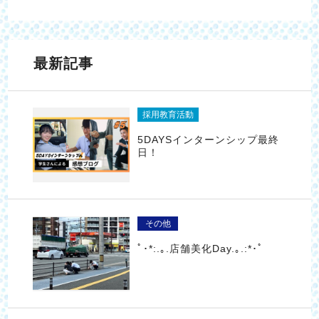
最新記事
採用教育活動
5DAYSインターンシップ最終
日！
その他
ﾟ･*:.｡.店舗美化Day.｡.:*･ﾟ